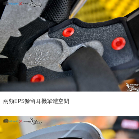
兩頰EPS餘留耳機單體空間