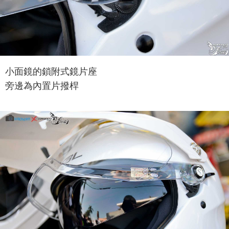
小面鏡的鎖附式鏡片座
旁邊為內置片撥桿