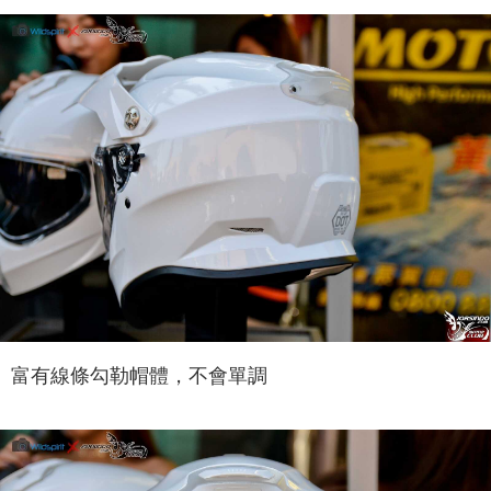
富有線條勾勒帽體，不會單調