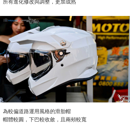
所有進化修改與調整，更加成熟
為較偏道路運用風格的滑胎帽
帽體較圓，下巴較收斂，且兩頰較寬