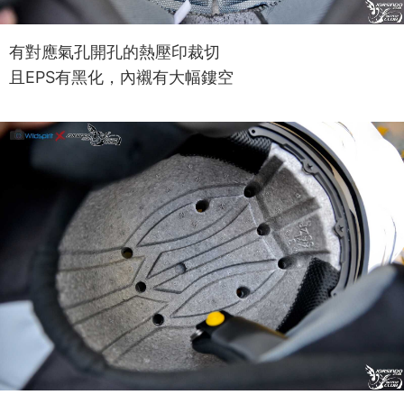
有對應氣孔開孔的熱壓印裁切
且EPS有黑化，內襯有大幅鏤空