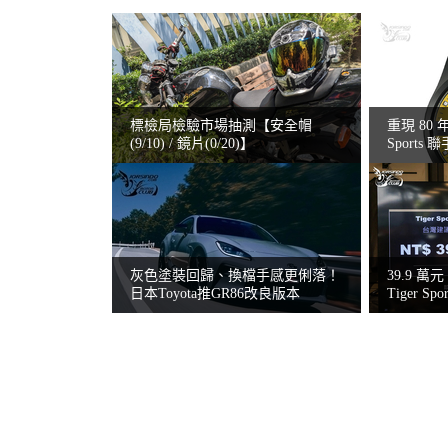
標檢局檢驗市場抽測【安全帽
重現 80 
(9/10) / 鏡片(0/20)】
Sports 
MOTOC
灰色塗裝回歸、換檔手感更俐落！
39.9 萬
日本Toyota推GR86改良版本
Tiger Spo