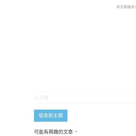
資
本文最後由 070
訊
回覆
發表新主題
網
可能有興趣的文章