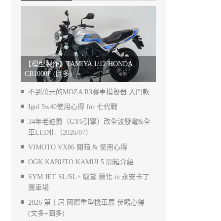
【模型製作】TAMIYA 1/12 HONDA
CB1000F (圖多)
不到萬元的MOZA R3賽車模擬器 入門款
Igol 5w40使用心得 for 七代戰
34年老迪爵（GY6引擎）改全波發電&全
車LED化（2026/07）
VIMOTO VX86 開箱 & 使用心得
OGK KABUTO KAMUI 5 開箱介紹
SYM JET SL/SL+ 馭望 競化 in 永安卡丁
賽車場
2026 第十屆 國際重型機車展 參觀心得
(文多+圖多)