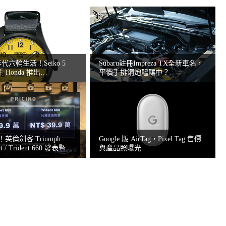
年代六輪生活！Seiko 5
Subaru註冊Impreza TX全新車名，
聯手 Honda 推出
平價手排鋼炮醞釀中？
OM
元！英倫劍客 Triumph
Google 版 AirTag，Pixel Tag 售價
rt / Trident 660 發表暨
與產品照曝光