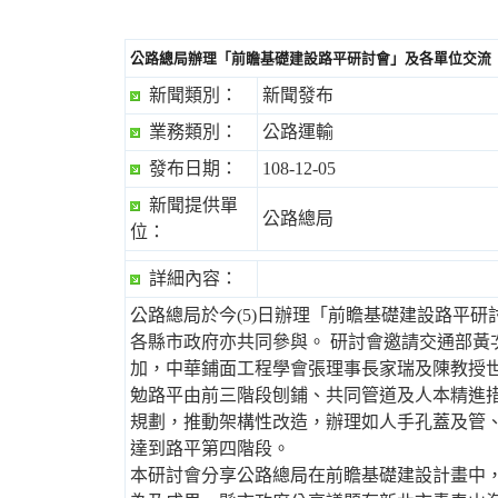
公路總局辦理「前瞻基礎建設路平研討會」及各單位交流
新聞類別：
新聞發布
婆
業務類別：
公路運輸
發布日期：
108-12-05
新聞提供單
公路總局
位：
詳細內容：
公路總局於今(5)日辦理「前瞻基礎建設路平
各縣市政府亦共同參與。 研討會邀請交通部黃
汽
加，中華鋪面工程學會張理事長家瑞及陳教授世
勉路平由前三階段刨鋪、共同管道及人本精進
規劃，推動架構性改造，辦理如人手孔蓋及管
達到路平第四階段。
本研討會分享公路總局在前瞻基礎建設計畫中