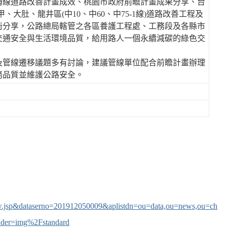
海線道路改善計畫成效、桃園市政府前瞻計畫成果分享、台
大肚、龍井區(中10、中60、中75-1線)道路改善工程及
術分享，公路總局轄管之各區養護工程處、工務段及各縣市
交通安全與生活環境品質，給用路人一個永續減碳的綠色交
及管線遷移議題多有討論，建議管線單位配合前瞻計畫辦理
務品質並維護公路安全。
jsp&dataserno=201912050009&aplistdn=ou=data,ou=news,ou=ch
lder=img%2Fstandard