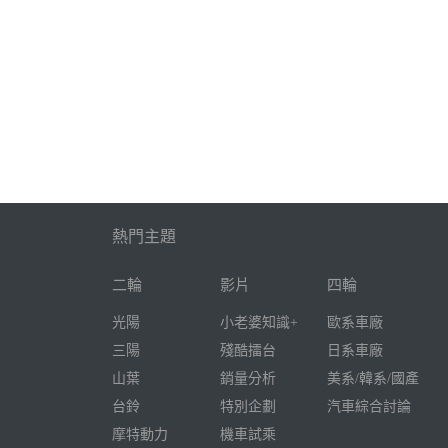
熱門主題
二輪
影片
四輪
光陽
小老婆知識+
歐系車廠
三陽
殘酷擂台
日系車廠
山葉
銷量分析
美系/韓系/國產
台鈴
特別企劃
汽車綜合討論
摩特動力
機車試乘