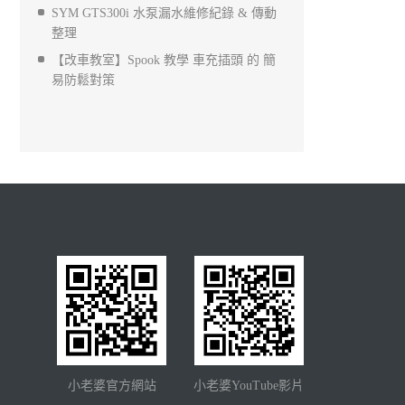
SYM GTS300i 水泵漏水維修紀錄 & 傳動
整理
【改車教室】Spook 教學 車充插頭 的 簡
易防鬆對策
小老婆官方網站
小老婆YouTube影片