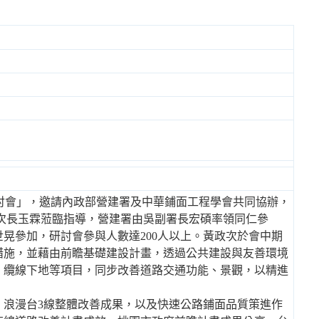
研討會」，邀請內政部營建署及中華鋪面工程學會共同協辦，
次長玉霖蒞臨指導，營建署由吳副署長宏碩率領同仁參
晃參加，研討會參與人數達200人以上。黃政次於會中期
措施，並藉由前瞻基礎建設計畫，透過公共建設與友善環境
、纜線下地等項目，同步改善道路交通功能、景觀，以精進
，浪漫台3線整體改善成果，以及快速公路鋪面品質策進作