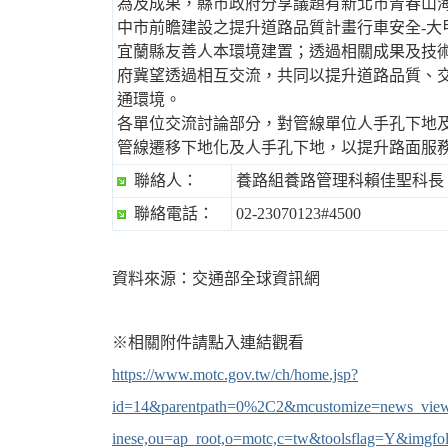
為及成果，縣市政府分享議題有新北市青春山
中市前瞻建設之提升道路品質計畫行車安全-大甲、
宜蘭縣友善人本環境建置；透過相關成果及技
機
府冀望透過相互交流，共同以提升道路品質、
通環境。
各單位交流討論部分，對管線單位人手孔下地
管線遷移下地化及人手孔下地，以提升路面服
聯絡人：
養路組養路管理科賴佳聖科長
聯絡電話：
02-23070123#4500
車
資料來源：交通部全球資訊網
※相關附件請點入連結觀看
https://www.motc.gov.tw/ch/home.jsp?
id=14&parentpath=0%2C2&mcustomize=news_view.
inese,ou=ap_root,o=motc,c=tw&toolsflag=Y&imgfo