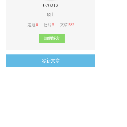
070212
碩士
追蹤
0
粉絲
5
文章
582
加個好友
發新文章