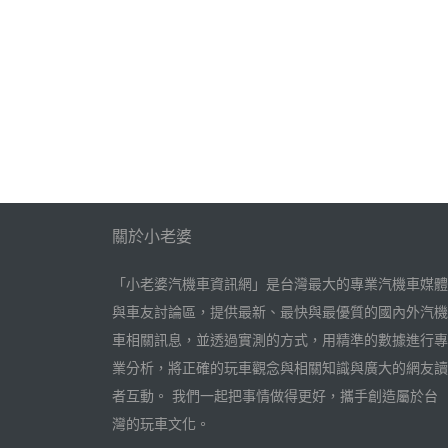
關於小老婆
「小老婆汽機車資訊網」是台灣最大的專業汽機車媒體
與車友討論區，提供最新、最快與最優質的國內外汽機
車相關訊息，並透過實測的方式，用精準的數據進行專
業分析，將正確的玩車觀念與相關知識與廣大的網友讀
者互動。 我們一起把事情做得更好，攜手創造屬於台
灣的玩車文化。