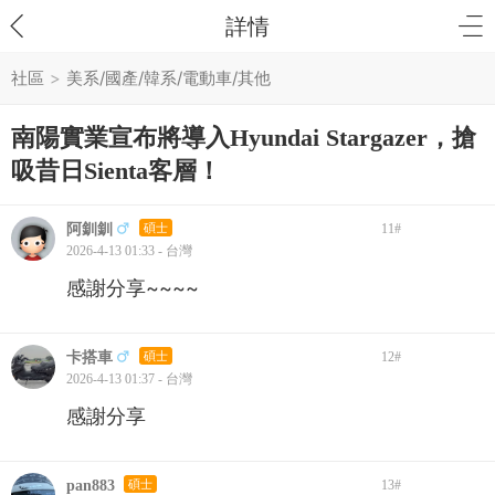
詳情
社區
>
美系/國產/韓系/電動車/其他
南陽實業宣布將導入Hyundai Stargazer，搶
吸昔日Sienta客層！
阿釧釧
碩士
11
#
2026-4-13 01:33 - 台灣
感謝分享~~~~
卡搭車
碩士
12
#
2026-4-13 01:37 - 台灣
感謝分享
pan883
碩士
13
#