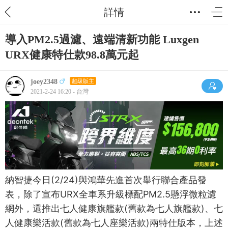
詳情
導入PM2.5過濾、遠端清新功能 Luxgen
URX健康特仕款98.8萬元起
joey2348
超級版主
2021-2-24 16:20 - 台灣
納智捷今日(2/24)與鴻華先進首次舉行聯合產品發
表，除了宣布URX全車系升級標配PM2.5懸浮微粒濾
網外，還推出七人健康旗艦款(舊款為七人旗艦款)、七
人健康樂活款(舊款為七人座樂活款)兩特仕版本，上述