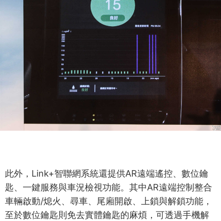
此外，Link+智聯網系統還提供AR遠端遙控、數位鑰
匙、一鍵服務與車況檢視功能。其中AR遠端控制整合
車輛啟動/熄火、尋車、尾廂開啟、上鎖與解鎖功能，
至於數位鑰匙則免去實體鑰匙的麻煩，可透過手機解