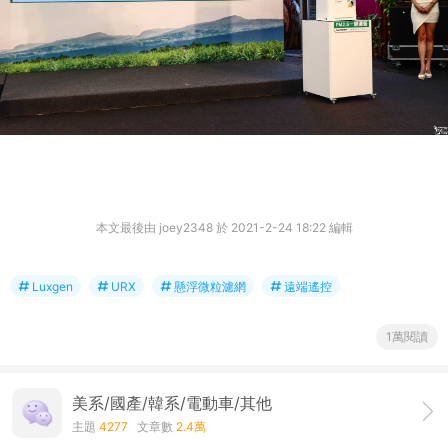
本文最後由 joey2348 於 2021-2-24 18:22 編輯
Luxgen
URX
懸浮微粒濾網
遠端遙控
1萬閱讀
美系/國產/韓系/電動車/其他
主題
4277
文章數
2.4萬