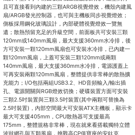
且可直接看到內建的三顆ARGB視覺燈效，機殼內建風
扇/ARGB發光控制器，也可與主機板同步視覺燈效；
側板採用鋼化玻璃設計，內部硬體視覺燈效一覽無
遺；散熱預留充足的升級空間，前面板共可安裝三顆
120mm或140mm風扇，最大支援360mm水冷排，後
方可安裝一顆120mm風扇也可安裝水冷排，已內建一
顆120mm風扇，上蓋可安裝三顆120mm或兩顆
140mm風扇，最大支援360mm水冷排，電源護蓋上
可再安裝兩顆120mm風扇，整體提供非常棒的散熱擴
充能力；I/O包括兩組USB3.2、HD音頻輸入/輸出插
孔、電源開關與RGB燈效切換；硬碟裝置方面可安裝
三顆2.5吋裝置與三顆3.5吋裝置(其中兩顆可替換為
2.5吋裝置)，內部空間最大可安裝ATX主機板，顯示卡
最大可支援405mm，CPU散熱器可支援最高
175mm，整體規格非常棒，現在就來看搭載獨特立體
波狀網孔與五顆風扇，挑戰高CP值寶座的安鈦克