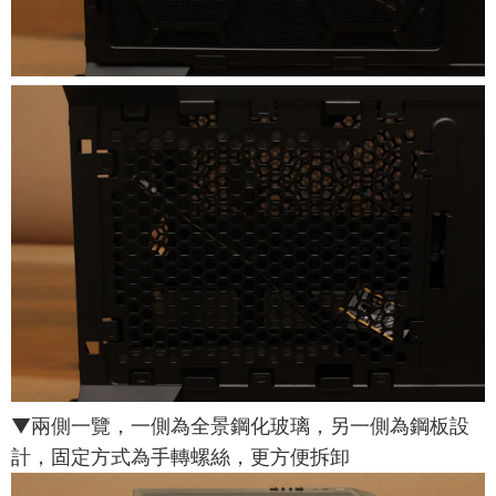
▼兩側一覽，一側為全景鋼化玻璃，另一側為鋼板設
計，固定方式為手轉螺絲，更方便拆卸