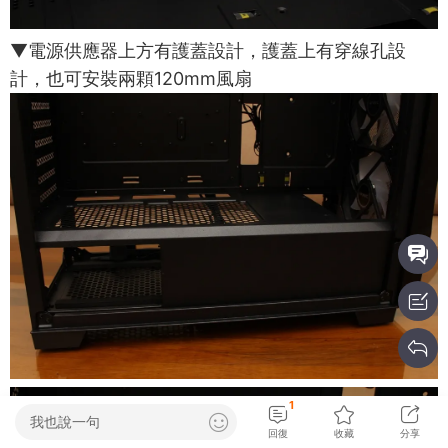
▼電源供應器上方有護蓋設計，護蓋上有穿線孔設
計，也可安裝兩顆120mm風扇
1
我也說一句
回復
收藏
分享