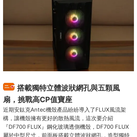
搭載獨特立體波狀網孔與五顆風
扇，挑戰高CP值寶座
近期安鈦克Antec機殼產品紛紛導入了FLUX風流架
構，讓機殼擁有更好的散熱風流，這次要介紹
『DF700 FLUX』鋼化玻璃透側機殼，DF700 FLUX
屬於中型尺寸，前面板搭載立體波狀網孔，造型獨特