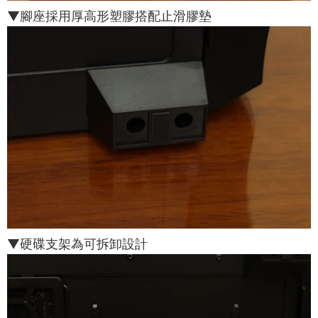
▼腳座採用厚高形塑膠搭配止滑膠墊
▼硬碟支架為可拆卸設計