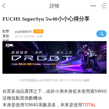
詳情
FUCHS SuperSyn 5w40小小心得分享
點擊
yuj0486079
大學部
重新
2013-2-15 03:04 - 台灣
加載
本文章最後由 yuj0486079 於 2013-2-15 03:04 編輯
在眾多油品選擇之下，由於小弟本身從未使用過5W40
這種低黏度係數機油
本身是使用10W40系數居多，本來是使用
TOTAL