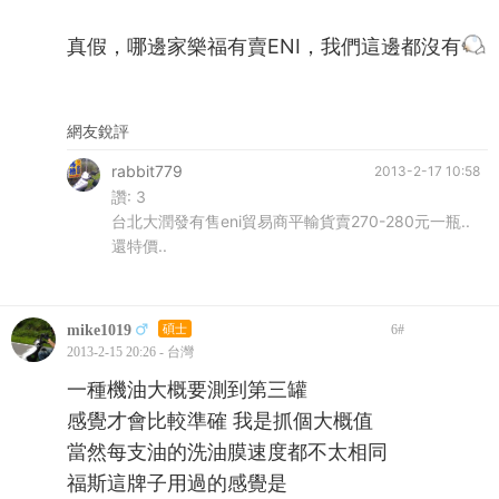
真假，哪邊家樂福有賣ENI，我們這邊都沒有
網友銳評
rabbit779
2013-2-17 10:58
讚:
3
台北大潤發有售eni貿易商平輸貨賣270-280元一瓶..
還特價..
mike1019
碩士
6
#
2013-2-15 20:26 - 台灣
一種機油大概要測到第三罐
感覺才會比較準確 我是抓個大概值
當然每支油的洗油膜速度都不太相同
福斯這牌子用過的感覺是