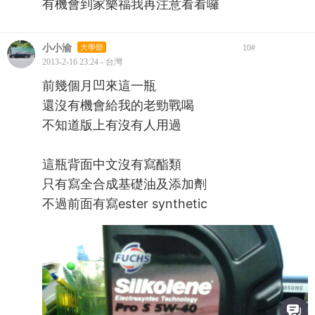
有機會到家樂福我再注意看看囉
小小渝
大學部
10
#
2013-2-16 23:24 - 台灣
前幾個月凹來這一瓶
還沒有機會給我的老勁戰喝
不知道版上有沒有人用過
這瓶背面中文沒有寫酯類
只有寫全合成基礎油及添加劑
不過前面有寫ester synthetic