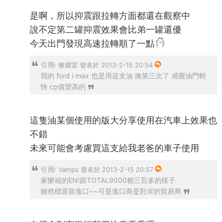
是啊，所以抑震跟拉轉方面都還在觀察中
說不定第二罐抑震效果會比弟一罐還優
今天出門發現高速拉轉順了一點
引用:
猴腮雷 發表於 2013-2-15 20:54
我的 ford i max 也是用這支油 換第三次了 感覺油門輕
快 cp值蠻高的
這隻油某個使用的版大分享使用在汽車上效果也
不錯
未來可能會考慮買這支給我老爸的車子使用
引用:
Vamps 發表於 2013-2-15 20:57
家樂福的ENI跟TOTAL9000都三百多的樣子
雖然標原裝進口~~可是進口商是對岸的貿易商