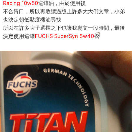
Racing 10w50
這罐油，由於使用後
不合胃口，所以再敗讀過版上許多大大們文章，小弟
也決定朝低黏度機油尋找
所以在許多牌子選擇之下也讓我爬文一段時間，最後
決定使用這罐
FUCHS SuperSyn 5w40