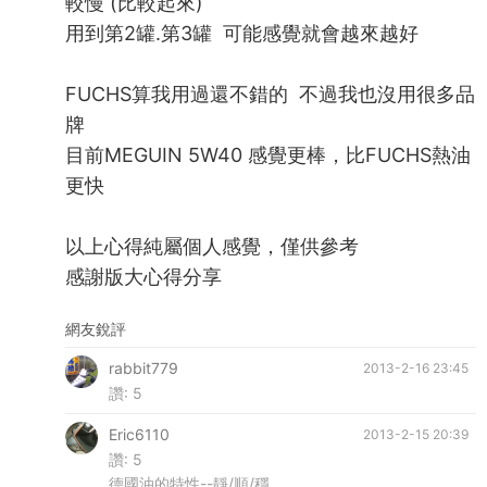
較慢 (比較起來)
用到第2罐.第3罐 可能感覺就會越來越好
FUCHS算我用過還不錯的 不過我也沒用很多品
牌
目前MEGUIN 5W40 感覺更棒，比FUCHS熱油
更快
以上心得純屬個人感覺，僅供參考
感謝版大心得分享
網友銳評
rabbit779
2013-2-16 23:45
讚:
5
Eric6110
2013-2-15 20:39
讚:
5
德國油的特性--靜/順/穩