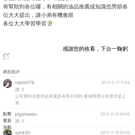
有幫助到各位囉，有相關的油品推薦或知識也勞煩各
位大大提出，讓小弟有機會跟
各位大大學習學習
感謝您的收看，下台一鞠躬
網友銳評
rabbit779
2013-2-17 11:04
讚:
5
公司貨與水貨用起來還是有所不同的.要保障用公司貨才是上
策.
點擊
plgshowdo
2013-2-16 00:05
重新
讚:
5
加載
syk830
2013-2-16 00:05