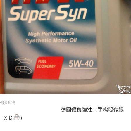
德國強油
德國優良強油（手機照傷眼
ＸＤ
）