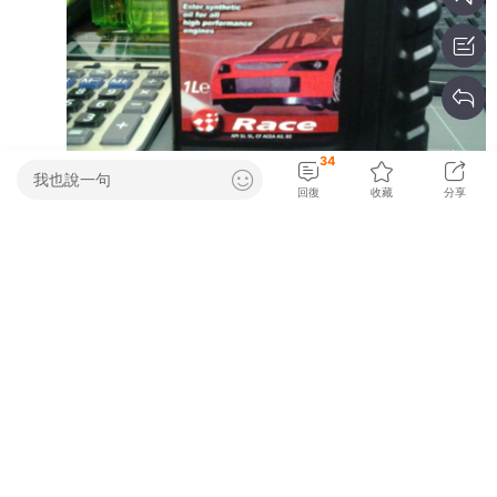
34
我也說一句
回復
收藏
分享
網友銳評
rabbit779
2013-2-17 00:02
讚:
5
福斯機油的新加坡廠製的油都很正常.請放心服用!^^
上一頁
第1頁
下一頁