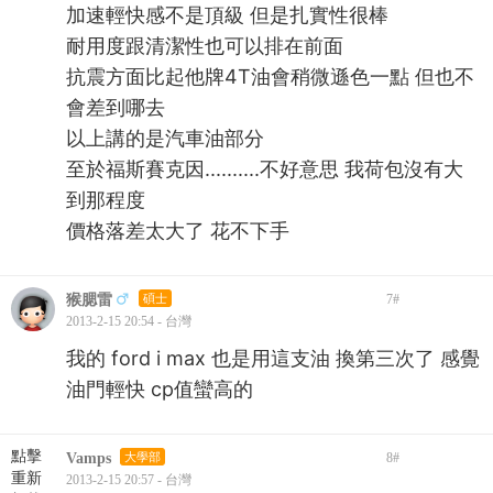
加速輕快感不是頂級 但是扎實性很棒
耐用度跟清潔性也可以排在前面
抗震方面比起他牌4T油會稍微遜色一點 但也不
會差到哪去
以上講的是汽車油部分
至於福斯賽克因..........不好意思 我荷包沒有大
到那程度
價格落差太大了 花不下手
猴腮雷
碩士
7
#
2013-2-15 20:54 - 台灣
我的 ford i max 也是用這支油 換第三次了 感覺
油門輕快 cp值蠻高的
點擊
Vamps
大學部
8
#
重新
2013-2-15 20:57 - 台灣