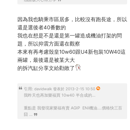
因為我也騎乘市區居多，比較沒有跑長途，所以
還是選後者40番數的
我也在想是不是還是第一罐造成機油打架的問
題，所以抑震方面還在觀察
本來有再考慮殼皇10w60跟U4新包裝10W40這
兩罐，最後還是被某大大
的拆汽缸分享文給勸敗了
引用:
davidwalk 發表於 2013-2-15 10:50
我昨天也再加樂福買 10w40 半合成的...
重點是 我發現家樂福有賣 AGIP ENI機油....價格快三百
囧 ...