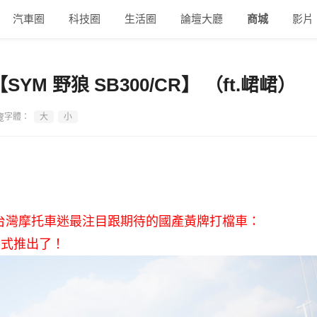
汽車圈
科技圈
生活圈
論壇大廳
商城
影片
YM 野狼 SB300/CR】 （ft.峮峮）
覽
字體：
大
小
灣摩托車迷最注目跟期待的國產黃牌打檔車：
正式推出了！