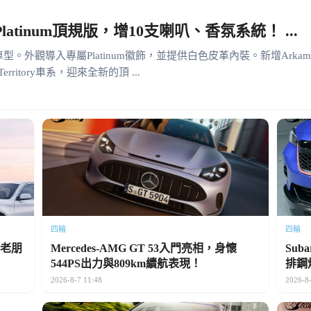
 Platinum頂規版，增10支喇叭、香氛系統！ ...
num頂規車型。外觀導入專屬Platinum徽飾，並提供白色皮革內裝。新增Ark
itory車系，迎來全新的頂 ...
四輪
四輪
車老朋
Mercedes-AMG GT 53入門亮相，身懷
Sub
544PS出力與809km續航表現！
排鋼
2026-8-7 11:48
2026-8-