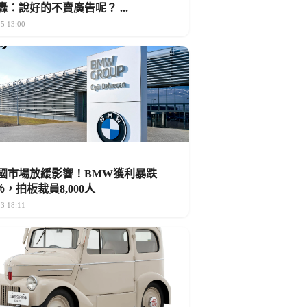
轟：說好的不賣廣告呢？ ...
5 13:00
國市場放緩影響！BMW獲利暴跌
5％，拍板裁員8,000人
3 18:11