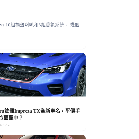
amys 10組揚聲喇叭和3組香氛系統。 幾個
aru註冊Impreza TX全新車名，平價手
炮醞釀中？
6 17:20