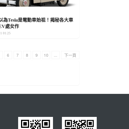
以為Tesla是電動車始祖！揭秘各大車
EV處女作
1 01:25
6
7
8
9
10
...
下一頁
243