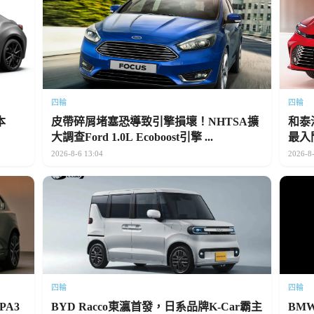
四輪
四輪
本
皮帶碎屑堵塞恐導致引擎損壞！NHTSA擴
和泰
大調查Ford 1.0L Ecoboost引擎 ...
最入
2026-8-6 13:04
2026-8-
四輪
四輪
PA3
BYD Racco東瀛首發，日系品牌K-Car霸主
BM