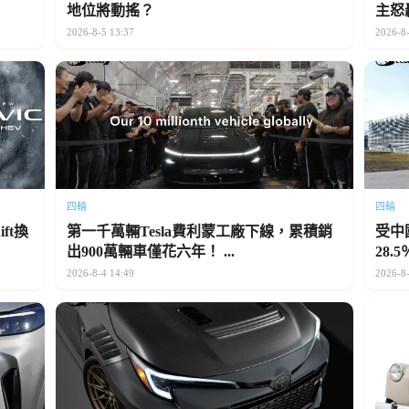
地位將動搖？
主怒
2026-8-5 13:37
2026-8-
四輪
四輪
ift換
第一千萬輛Tesla費利蒙工廠下線，累積銷
受中
出900萬輛車僅花六年！ ...
28.
2026-8-4 14:49
2026-8-