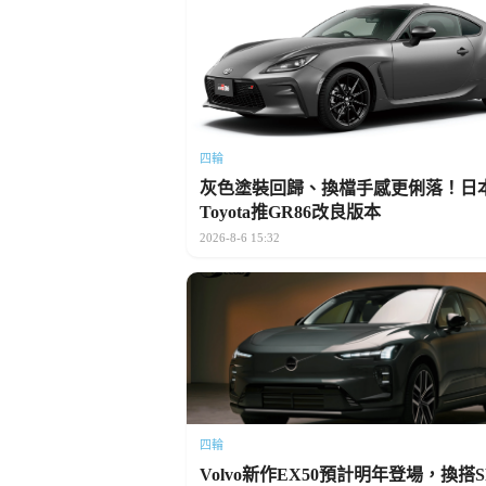
四輪
灰色塗裝回歸、換檔手感更俐落！日
Toyota推GR86改良版本
2026-8-6 15:32
四輪
Volvo新作EX50預計明年登場，換搭S