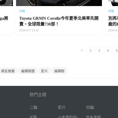
四輪
四輪
ga將
Toyota GRMN Corolla今年夏季北美率先開
別再
賣，全球限量730部！
廠的
2026-8-3 13:42
2026-8-
1
2
3
4
5
網友推薦
編輯精選
影片
編輯群
熱門主題
二輪
影片
四輪
光陽
小老婆知識+
歐系車廠