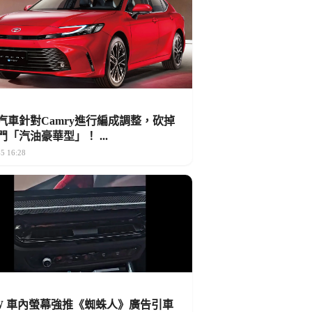
汽車針對Camry進行編成調整，砍掉
門「汽油豪華型」！ ...
5 16:28
W 車內螢幕強推《蜘蛛人》廣告引車