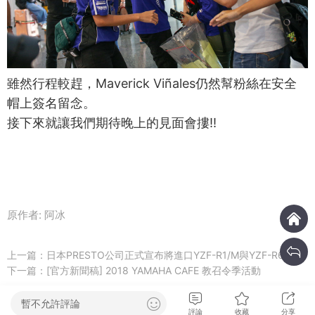
雖然行程較趕，Maverick Viñales仍然幫粉絲在安全
帽上簽名留念。
接下來就讓我們期待晚上的見面會摟!!
原作者: 阿冰
上一篇：
日本PRESTO公司正式宣布將進口YZF-R1/M與YZF-R6
下一篇：
[官方新聞稿] 2018 YAMAHA CAFE 教召令季活動
暫不允許評論
評論
收藏
分享