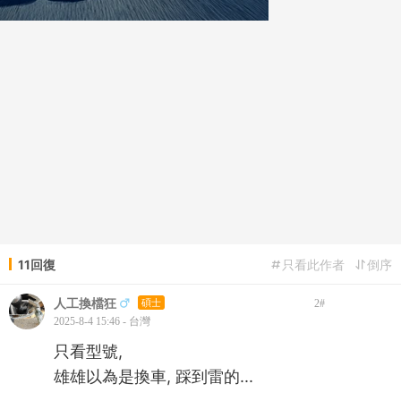
11回復
只看此作者
倒序
人工換檔狂
碩士
2
#
2025-8-4 15:46 - 台灣
只看型號,
雄雄以為是換車, 踩到雷的...