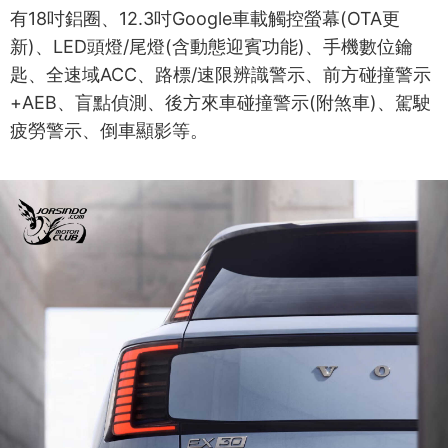
有18吋鋁圈、12.3吋Google車載觸控螢幕(OTA更
新)、LED頭燈/尾燈(含動態迎賓功能)、手機數位鑰
匙、全速域ACC、路標/速限辨識警示、前方碰撞警示
+AEB、盲點偵測、後方來車碰撞警示(附煞車)、駕駛
疲勞警示、倒車顯影等。