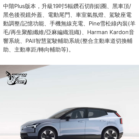
中階Plus版本，升級19吋5輻鑽石切削鋁圈、黑車頂/
黑色後視鏡外蓋、電動尾門、車室氣氛燈、駕駛座電
動調整/記憶功能、手機無線充電、Pine雪松綠內裝(羊
毛/再生聚酯纖維/亞麻編織混織)、Harman Kardon音
響系統、PAII智慧駕駛輔助系統(整合主動車道切換輔
助、主動車距/轉向輔助等)。