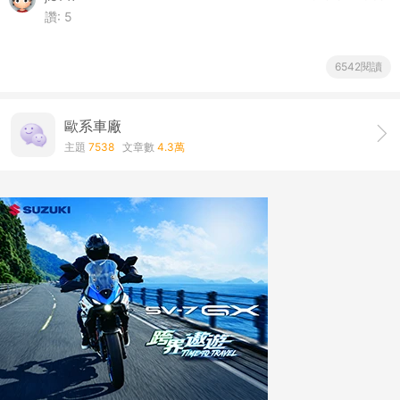
讚:
5
6542閱讀
歐系車廠
主題
7538
文章數
4.3萬