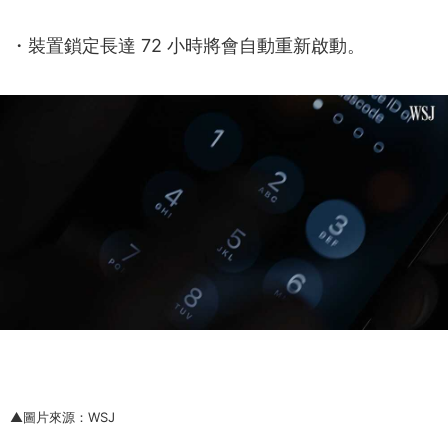
・裝置鎖定長達 72 小時將會自動重新啟動。
▲圖片來源：WSJ