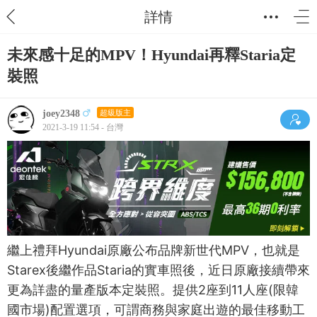
詳情
未來感十足的MPV！Hyundai再釋Staria定
裝照
joey2348
超級版主
2021-3-19 11:54 - 台灣
繼上禮拜Hyundai原廠公布品牌新世代MPV，也就是
Starex後繼作品Staria的實車照後，近日原廠接續帶來
更為詳盡的量產版本定裝照。提供2座到11人座(限韓
國市場)配置選項，可謂商務與家庭出遊的最佳移動工