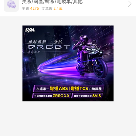
美系/國產/韓系/電動車/其他
主題
4275
文章數
2.4萬