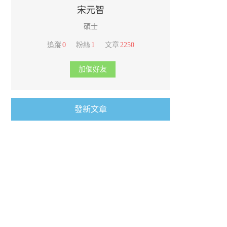
宋元智
碩士
追蹤
0
粉絲
1
文章
2250
加個好友
發新文章