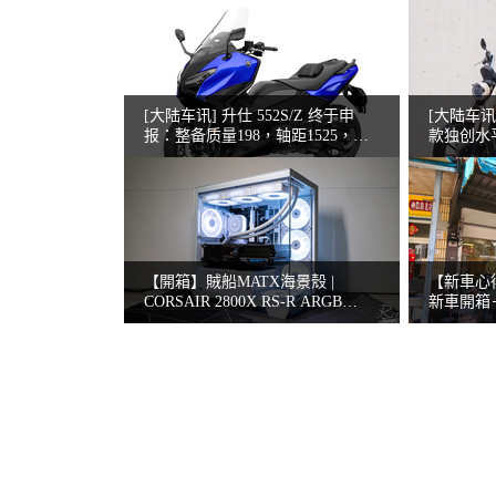
[大陆车讯] 升仕 552S/Z 终于申
[大陆车
报：整备质量198，轴距1525，最
款独创水
大
【開箱】賊船MATX海景殼 |
【新車心得】
CORSAIR 2800X RS-R ARGB
新車開箱
WEHITE