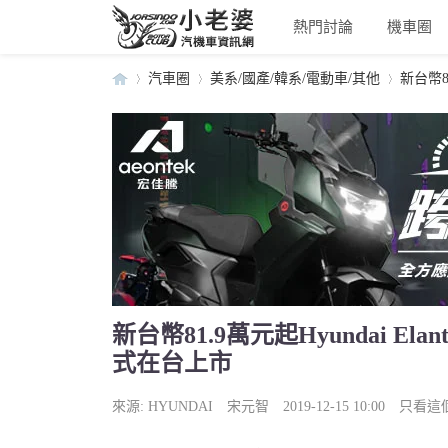
熱門討論
機車圈
汽車圈
美系/國產/韓系/電動車/其他
新台幣81
小
›
›
›
新台幣81.9萬元起Hyundai Ela
式在台上市
老
來源:
HYUNDAI
宋元智
2019-12-15 10:00
只看這