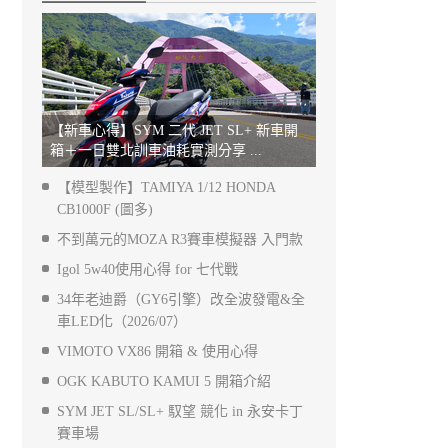
【新車心得】SYM 二代 JET SL+ 新車開
箱＋一日雙北訓車油耗實測分享 ...
【模型製作】TAMIYA 1/12 HONDA
CB1000F (圖多)
不到萬元的MOZA R3賽車模擬器 入門款
Igol 5w40使用心得 for 七代戰
34年老迪爵（GY6引擎）改全波發電&全
車LED化（2026/07）
VIMOTO VX86 開箱 & 使用心得
OGK KABUTO KAMUI 5 開箱介紹
SYM JET SL/SL+ 馭望 競化 in 永安卡丁
賽車場