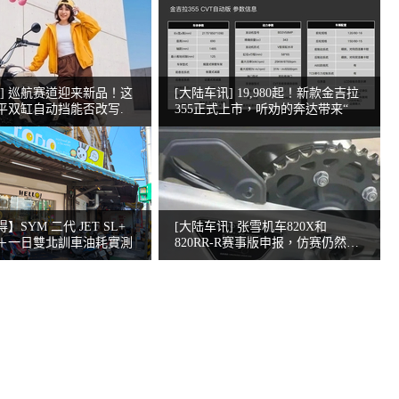
讯] 巡航赛道迎来新品！这
[大陆车讯] 19,980起！新款金吉拉
平双缸自动挡能否改写.
355正式上市，听劝的奔达带来“
SYM 二代 JET SL+
[大陆车讯] 张雪机车820X和
＋一日雙北訓車油耗實測
820RR-R赛事版申报，仿赛仍然问
题不断