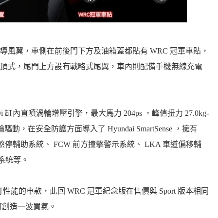
擁有前掠上導風翼，車側在前後門下方及油箱蓋都貼有 WRC 冠軍車貼，
頂式，尾門上方設有戰略式尾翼，車內則配備手機無線充電
rbo GDi 缸內直噴渦輪增壓引擎，最大馬力 204ps ，峰值扭力 27.0kg-
動，在安全防護方面導入了 Hyundai SmartSense ，擁有
煞停輔助系統、 FCW 前方撞擊警示系統、 LKA 車道偏移輔
示系統等。
型中少數主打性能的車款，此回 WRC 冠軍紀念版在售價與 Sport 版本相同
應可創造一波買氣。