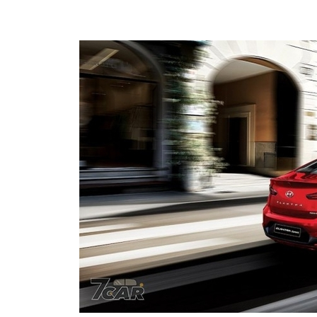
資
訊
網