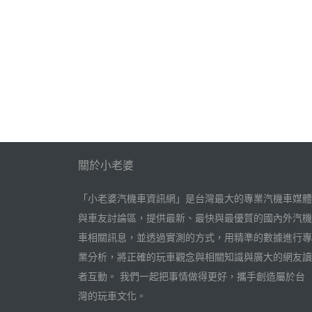
關於小老婆
「小老婆汽機車資訊網」是台灣最大的專業汽機車媒體
與車友討論區，提供最新、最快與最優質的國內外汽機
車相關訊息，並透過實測的方式，用精準的數據進行專
業分析，將正確的玩車觀念與相關知識與廣大的網友讀
者互動。 我們一起把事情做得更好，攜手創造屬於台
灣的玩車文化。