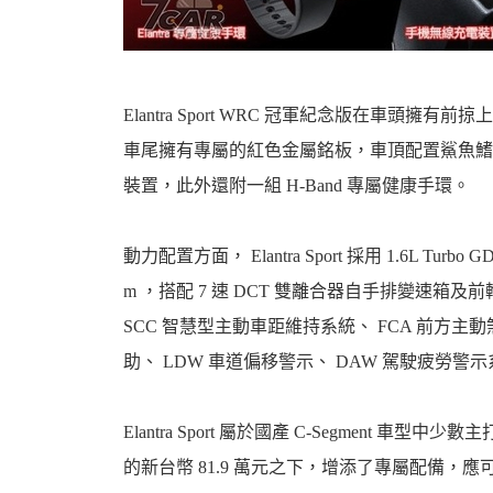
機
Elantra Sport WRC 冠軍紀念版在車頭
車尾擁有專屬的紅色金屬銘板，車頂配置鯊魚鰭
裝置，此外還附一組 H-Band 專屬健康手環。
動力配置方面， Elantra Sport 採用 1.6L Tu
m ，搭配 7 速 DCT 雙離合器自手排變速箱及前輪驅
車
SCC 智慧型主動車距維持系統、 FCA 前方主動
助、 LDW 車道偏移警示、 DAW 駕駛疲勞警
Elantra Sport 屬於國產 C-Segment 車
的新台幣 81.9 萬元之下，增添了專屬配備，