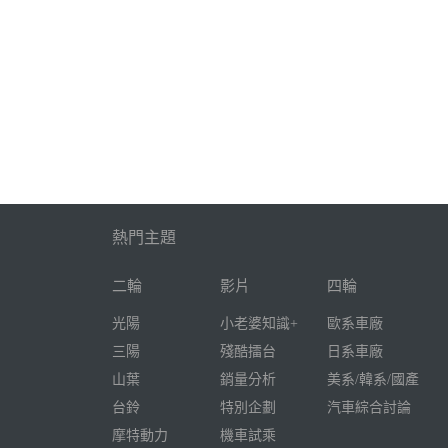
熱門主題
二輪
影片
四輪
光陽
小老婆知識+
歐系車廠
三陽
殘酷擂台
日系車廠
山葉
銷量分析
美系/韓系/國產
台鈴
特別企劃
汽車綜合討論
摩特動力
機車試乘