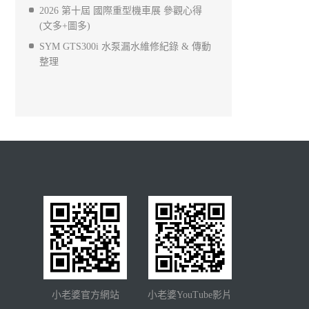
2026 第十屆 國際重型機車展 參觀心得
(文多+圖多)
SYM GTS300i 水泵漏水維修紀錄 & 傳動
整理
小老婆官方網站
小老婆YouTube影片