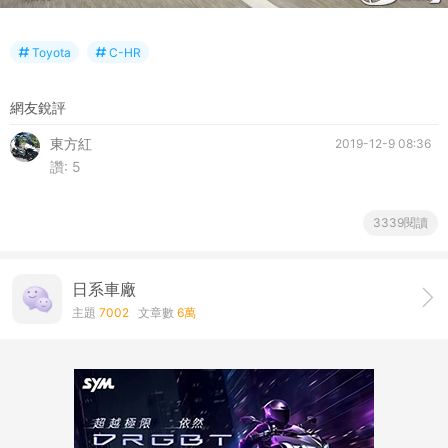
Toyota
C-HR
網友銳評
東方紅
2019-12-9 08:36
讚:
5
3339閱讀
日系車廠
主題
7002
文章數
6萬