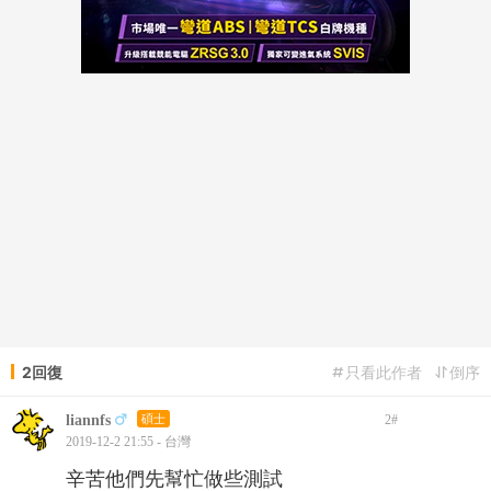
2回復
只看此作者
倒序
liannfs
碩士
2
#
2019-12-2 21:55 - 台灣
辛苦他們先幫忙做些測試