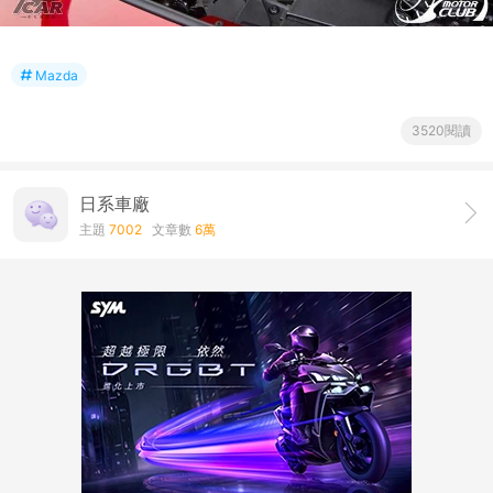
Mazda
3520閱讀
日系車廠
主題
7002
文章數
6萬