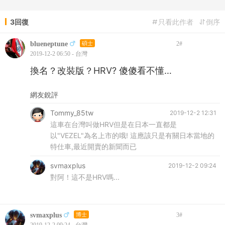
3回復
只看此作者
倒序
blueneptune
碩士
2
#
2019-12-2 06:50 - 台灣
換名？改裝版？HRV? 傻傻看不懂…
網友銳評
Tommy_85tw
2019-12-2 12:31
這車在台灣叫做HRV但是在日本一直都是
以"VEZEL"為名上市的哦! 這應該只是有關日本當地的
特仕車,最近開賣的新聞而已
svmaxplus
2019-12-2 09:24
對阿！這不是HRV嗎...
svmaxplus
博士
3
#