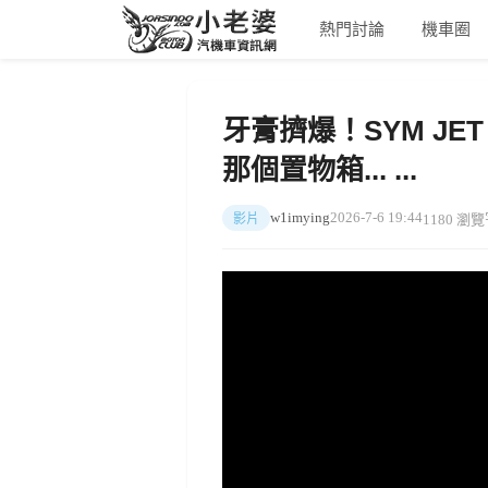
熱門討論
機車圈
牙膏擠爆！SYM JE
那個置物箱... ...
w1imying
2026-7-6 19:44
1180 瀏覽
影片