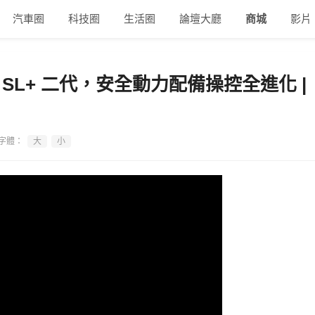
汽車圈
科技圈
生活圈
論壇大廳
商城
影片
T SL+ 二代，安全動力配備操控全進化 |
字體：
大
小