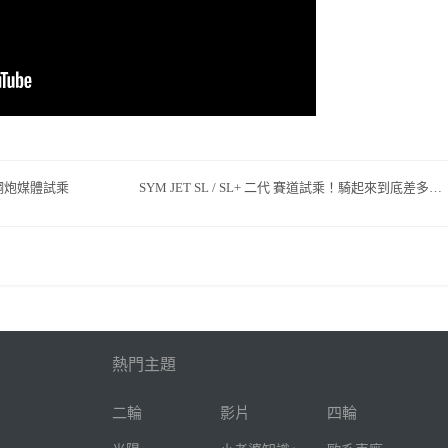
小鋼炮媒體試乘
SYM JET SL / SL+ 二代 賽道試乘！騎起來到底差多少？ ▶
熱門主題
二輪
影片
四輪