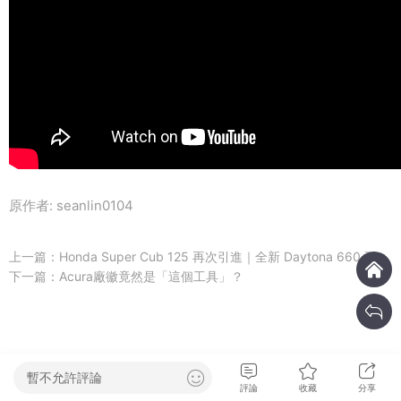
原作者: seanlin0104
上一篇：
Honda Super Cub 125 再次引進｜全新 Daytona 660 五月引進！操控...
下一篇：
Acura廠徽竟然是「這個工具」？
暫不允許評論
評論
收藏
分享