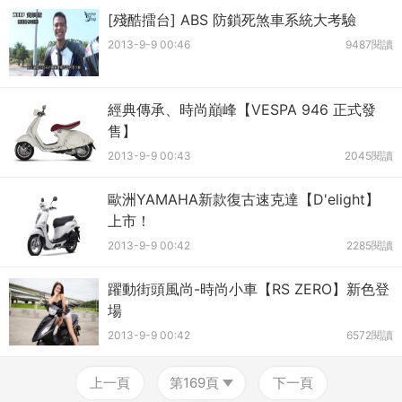
[殘酷擂台] ABS 防鎖死煞車系統大考驗
2013-9-9 00:46
9487閱讀
經典傳承、時尚巔峰【VESPA 946 正式發
售】
2013-9-9 00:43
2045閱讀
歐洲YAMAHA新款復古速克達【D'elight】
上市！
2013-9-9 00:42
2285閱讀
躍動街頭風尚-時尚小車【RS ZERO】新色登
場
2013-9-9 00:42
6572閱讀
上一頁
第169頁
下一頁