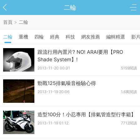
二輪
首頁
>
二輪
二輪
重機
四輪
經典
科技
網友推薦
編輯精選
影
跟流行用內置片? NO! ARAI要用【PRO
Shade System】!
2013-11-20 00:31
5159閱讀
勁戰125排氣噪音檢驗心得
2013-11-19 20:06
1.6萬閱讀
造型100分！小忍專用【排氣管造型行李箱】
2013-11-19 01:12
7712閱讀