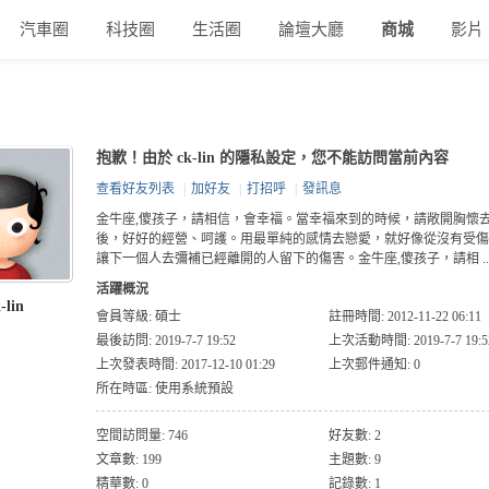
汽車圈
科技圈
生活圈
論壇大廳
商城
影片
抱歉！由於 ck-lin 的隱私設定，您不能訪問當前內容
查看好友列表
|
加好友
|
打招呼
|
發訊息
金牛座,傻孩子，請相信，會幸福。當幸福來到的時候，請敞開胸懷
後，好好的經營、呵護。用最單純的感情去戀愛，就好像從沒有受傷
讓下一個人去彌補已經離開的人留下的傷害。金牛座,傻孩子，請相 ..
活躍概況
-lin
會員等級:
碩士
註冊時間: 2012-11-22 06:11
最後訪問: 2019-7-7 19:52
上次活動時間: 2019-7-7 19:5
上次發表時間: 2017-12-10 01:29
上次郵件通知: 0
所在時區: 使用系統預設
空間訪問量: 746
好友數: 2
文章數: 199
主題數: 9
精華數: 0
記錄數: 1