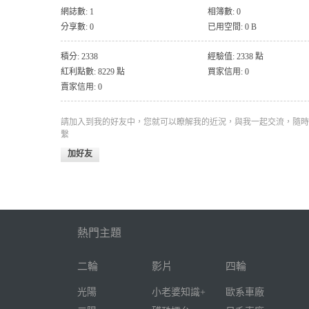
網誌數: 1
相簿數: 0
分享數: 0
已用空間: 0 B
積分: 2338
經驗值: 2338 點
紅利點數: 8229 點
買家信用: 0
賣家信用: 0
請加入到我的好友中，您就可以瞭解我的近況，與我一起交流，隨時
繫
加好友
熱門主題
二輪
影片
四輪
光陽
小老婆知識+
歐系車廠