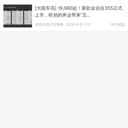
[大陆车讯] 19,980起！新款金吉拉355正式
上市，听劝的奔达带来“五...
黃牌/紅牌大型重機
2026-8-8 11:57
1612閱讀