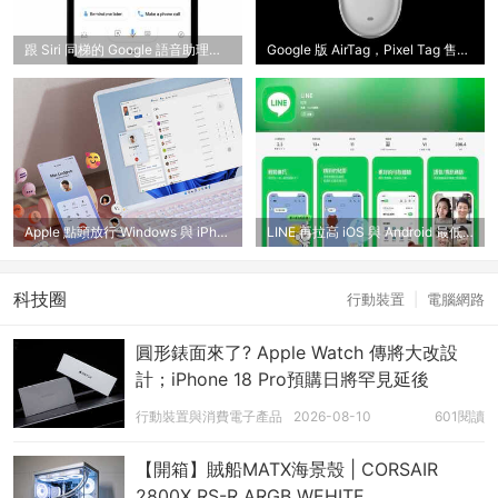
跟 Siri 同梯的 Google 語音助理退休倒數一個月，9/4 跟大家說掰
Google 版 AirTag，Pixel Tag 售價與產品照曝光
Apple 點頭放行 Windows 與 iPhone「複製貼上」剪貼簿的跨系統共
LINE 再拉高 iOS 與 Android 最低App版本限制，未及時更新11月將
科技圈
行動裝置
|
電腦網路
圓形錶面來了? Apple Watch 傳將大改設
計；iPhone 18 Pro預購日將罕見延後
行動裝置與消費電子產品
2026-08-10
601閱讀
【開箱】賊船MATX海景殼 | CORSAIR
2800X RS-R ARGB WEHITE