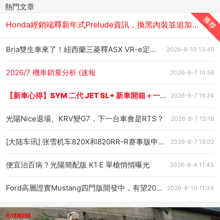
熱門文章
Honda經銷端釋新年式Prelude資訊，換黑內裝並追加雙色特仕版？！
Bria雙生車來了！紐西蘭三菱釋ASX VR-e定裝照，今年底開賣！
2026-8-10 13:49
2026/7 機車銷量分析 (速報
2026-8-7 10:56
【新車心得】SYM 二代 JET SL+ 新車開箱＋一日雙北訓車油耗實測分享
2026-8-7 18:24
光陽Nice退場、KRV變G7，下一台車會是RTS？
2026-8-7 13:16
[大陆车讯] 张雪机车820X和820RR-R赛事版申报，仿赛仍然问题不断
2026-8-7 18:02
便宜治百病？光陽簡配版 K1 E 單槍悄悄曝光
2026-8-4 11:43
Ford高層證實Mustang四門版開發中，有望2027年底登場！
2026-8-10 11:34