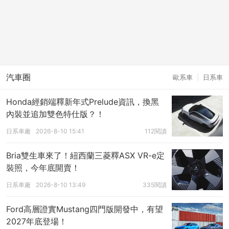
汽車圈
歐系車
|
日系車
Honda經銷端釋新年式Prelude資訊，換黑
內裝並追加雙色特仕版？！
日系車廠
2026-8-10 15:41
112閱讀
Bria雙生車來了！紐西蘭三菱釋ASX VR-e定
裝照，今年底開賣！
日系車廠
2026-8-10 13:49
335閱讀
Ford高層證實Mustang四門版開發中，有望
2027年底登場！