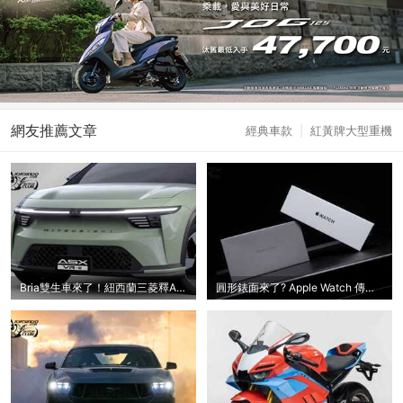
網友推薦文章
經典車款
|
紅黃牌大型重機
Bria雙生車來了！紐西蘭三菱釋ASX VR-e定裝
圓形錶面來了? Apple Watch 傳將大改設計；