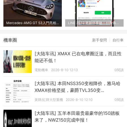
Mercedes-AMG GT 53入門亮相，身懷544PS出
LINE 26.12 更新停看聽！付費佈景主題爆發
機車圈
新手發問
|
自行車
[大陆车讯] XMAX 已在电摩圈泛滥，而且性
能还不低！
電動機車
2026-8-10 12:13
0閱讀
[大陆车讯] 本田NSS350变相降价，雅马哈
XMAX价格坚挺，豪爵TVL350变...
黃牌/紅牌大型重機
2026-8-10 12:10
0閱讀
[大陆车讯] 五羊本田最贵最豪华的150踏板
来了，NWZ150完成申报！