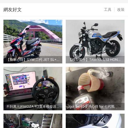
網友好文
工具
|
改裝
【新車心得】SYM 二代 JET SL+ 新車開箱＋
【模型製作】TAMIYA 1/12 HONDA CB1000F (
不到萬元的MOZA R3賽車模擬器 入門款
Igol 5w40使用心得 for 七代戰