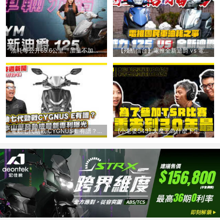
油耗每公升65.6公里、加量不加價！電推全新
【殘酷擂台】電推全新迪爵 vs 電推威力｜兩
電動七代勁戰 CYGNUS E 有譜？日本山葉發動
[小老婆543] 大魔王為什麼下定決心要減肥？