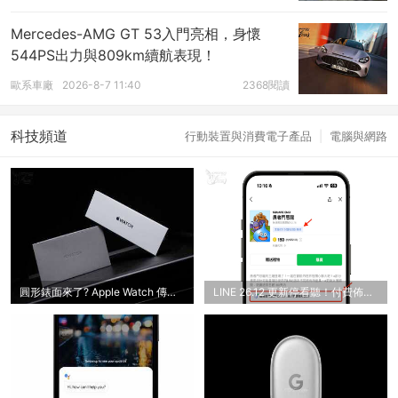
Mercedes-AMG GT 53入門亮相，身懷
544PS出力與809km續航表現！
歐系車廠
2026-8-7 11:40
2368閱讀
科技頻道
行動裝置與消費電子產品
|
電腦與網路
圓形錶面來了? Apple Watch 傳將大改設計；iPhone 18 Pro預購日
LINE 26.12 更新停看聽！付費佈景主題爆發「被消失」問題 (官方