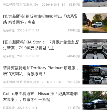
美系/國產/韓系/電動車/其他
2026-8-10 11:34
558閱讀
[官方新聞稿]福斯商旅挺頭家 推出「德系質
感 精算圓夢」專案
歐系車廠
2026-8-7 17:39
1961閱讀
[官方新聞稿]KIA Stonic 1-7月累計銷量創歷
史新高，79.9萬元起輕鬆入主
歐系車廠
2026-8-7 17:30
2404閱讀
菲律賓福特追加Territory Platinum頂規版，
增10支喇叭、香氛系統！
美系/國產/韓系/電動車/其他
2026-8-7 16:28
2659閱讀
Cefiro車主看過來！Nissan推「經典車老朋
友專案」，原廠零件一折起
日系車廠
2026-8-7 14:11
3811閱讀