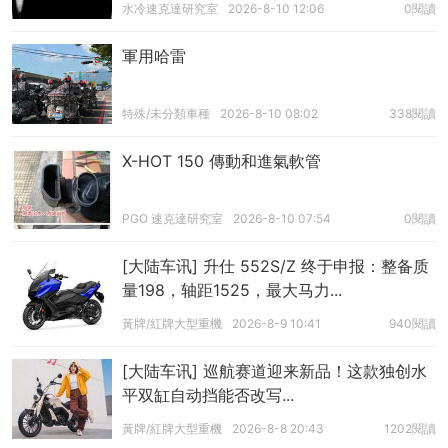
水冷速克達研究室
2026-8-10 12:06
0閱讀
軍用哈雷
特殊/未分類車種
2026-8-10 08:02
338閱讀
X-HOT 150 傳動和進氣軟管
PGO 速克達研究室
2026-8-10 07:54
0閱讀
[大陆车讯] 升仕 552S/Z 终于申报：整备质
量198，轴距1525，最大马力...
黃牌/紅牌大型重機
2026-8-9 10:41
940閱讀
[大陆车讯] 巡航赛道迎来新品！这款独创水
平双缸自动挡能否改写...
黃牌/紅牌大型重機
2026-8-8 20:43
1202閱讀