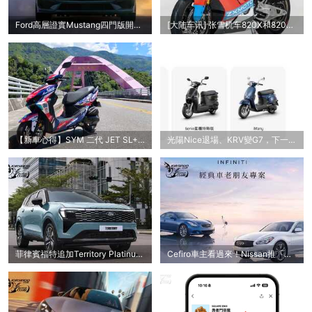
Ford高層證實Mustang四門版開發中，有望202
[大陆车讯] 张雪机车820X和820RR-R赛事版申
【新車心得】SYM 二代 JET SL+ 新車開箱＋
光陽Nice退場、KRV變G7，下一台車會是RTS？
菲律賓福特追加Territory Platinum頂規版，
Cefiro車主看過來！Nissan推「經典車老朋友